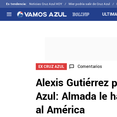
Es tendencia
:
Noticias Cruz Azul HOY
Mier podría salir de Cruz Azul
ULTIMA
NACIONAL
FUERA DE LA LIGA
LOS OTR
Liga MX
Concachampions
Futbol F
Apertura 2026
Leagues Cup
Fuerzas 
Más noticias
EX Cruz Azul
Cruz Azul
Selección Mexicana
Comentarios
EX CRUZ AZUL
Alexis Gutiérrez p
Azul: Almada le h
al América