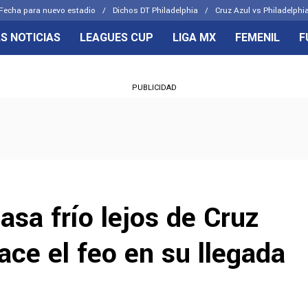
Fecha para nuevo estadio
Dichos DT Philadelphia
Cruz Azul vs Philadelphia
S NOTICIAS
LEAGUES CUP
LIGA MX
FEMENIL
F
OS FRENTES
CELESTES
PUBLICIDAD
emenil
Joel Huiqui
Básicas
Erik Lira
 Hidalgo
Charly Rodríguez
asa frío lejos de Cruz
ace el feo en su llegada