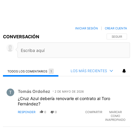
INICIAR SESIÓN
|
CREAR CUENTA
CONVERSACIÓN
SIGA ESTA C
SEGUIR
LOS MÁS RECIENTES
TODOS LOS COMENTARIOS
1
Todos los comentarios
Comentario de Tomás Ordoñez.
Tomás Ordoñez
2 DE MAYO DE 2026
¿Cruz Azul debería renovarle el contrato al Toro
Fernández?
RESPONDER
0
0
COMPARTIR
MARCAR
COMO
INAPROPIADO