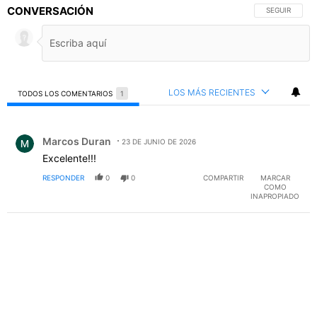
CONVERSACIÓN
SIGA ESTA C
SEGUIR
LOS MÁS RECIENTES
TODOS LOS COMENTARIOS
1
Todos los comentarios
Comentario de Marcos Duran.
Marcos Duran
23 DE JUNIO DE 2026
Excelente!!!
RESPONDER
0
0
COMPARTIR
MARCAR
COMO
INAPROPIADO
PUBLICIDAD