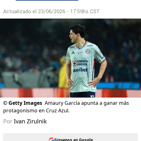
Actualizado el
23/06/2026 - 17:59hs CST
©
Getty Images
Amaury García apunta a ganar más
protagonismo en Cruz Azul.
Por
Ivan Zirulnik
Síguenos en Google