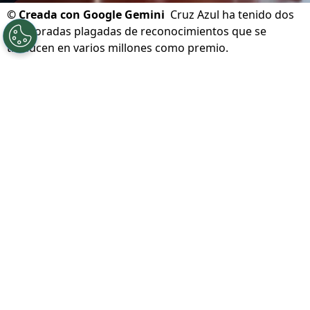
©
Creada con Google Gemini
Cruz Azul ha tenido dos
temporadas plagadas de reconocimientos que se
traducen en varios millones como premio.
Por
Ivan Zirulnik
Síguenos en Google
Cruz Azul no solo volvió a la cima del futbol
mexicano tras ganar el Clausura 2026. También
consolidó algo igual de importante:
un
proyecto que convierte el éxito deportivo en