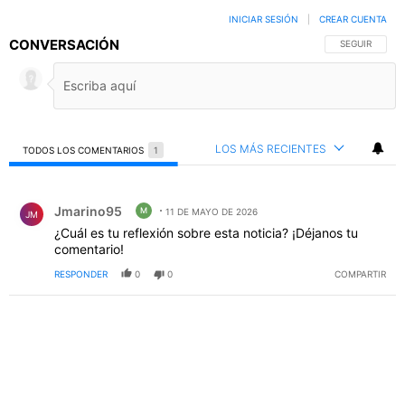
INICIAR SESIÓN
|
CREAR CUENTA
CONVERSACIÓN
SIGA ESTA C
SEGUIR
LOS MÁS RECIENTES
TODOS LOS COMENTARIOS
1
Todos los comentarios
Comentario de Jmarino95.
Jmarino95
M
11 DE MAYO DE 2026
JM
¿Cuál es tu reflexión sobre esta noticia? ¡Déjanos tu
comentario!
RESPONDER
0
0
COMPARTIR