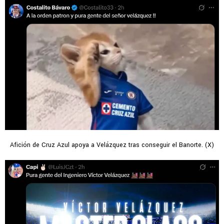
Afición de Cruz Azul apoya a Velázquez tras conseguir el Banorte. (X)