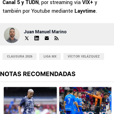
Canal 5 y TUDN
, por streaming vía
VIX+
y
también por Youtube mediante
Layvtime
.
Juan Manuel Marino
CLAUSURA 2026
LIGA MX
VÍCTOR VELÁZQUEZ
NOTAS RECOMENDADAS
Este listado muestra los artículos con más comentarios en los últimos
Un artículo de tendencia con el título "Revelan un detalle clave en
Un artículo de tendencia con el 