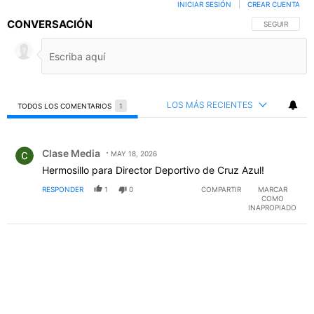
INICIAR SESIÓN
|
CREAR CUENTA
CONVERSACIÓN
SIGA ESTA C
SEGUIR
LOS MÁS RECIENTES
TODOS LOS COMENTARIOS
1
Todos los comentarios
Comentario de Clase Media.
Clase Media
MAY 18, 2026
Hermosillo para Director Deportivo de Cruz Azul!
RESPONDER
1
0
COMPARTIR
MARCAR
COMO
INAPROPIADO