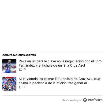
PUBLICIDAD
CONVERSACIONES ACTIVAS
Este listado muestra los artículos con más comentarios en los último
Un artículo de tendencia con el título "Revelan un detalle clave en 
Revelan un detalle clave en la negociación con el Toro
Fernández y el fichaje de un '9' a Cruz Azul
6
Un artículo de tendencia con el título "Ni la victoria los calma: El 
Ni la victoria los calma: El futbolista de Cruz Azul que
colmó la paciencia de la afición tras ganar al
Philadelphia
1
Gestionado por