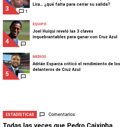
2
MERCADO
Cruz Azul acepta la millonaria oferta por
Lira… ¿qué falta para cerrar su salida?
3
1
EQUIPO
Joel Huiqui reveló las 3 claves
inquebrantables para ganar con Cruz Azul
4
MEDIOS
Adrián Esparza criticó el rendimiento de los
delanteros de Cruz Azul
5