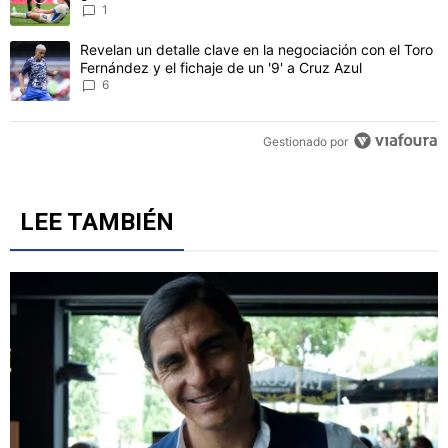
CONVERSACIONES ACTIVAS
Este listado muestra los artículos con más comentarios en los último
Un artículo de tendencia con el título "Durísimo golpe: Cruz Azul F
Durísimo golpe: Cruz Azul Femenil recibió una histórica
goleada 10-0 ante América
1
Un artículo de tendencia con el título "Revelan un detalle clave en 
Revelan un detalle clave en la negociación con el Toro
Fernández y el fichaje de un '9' a Cruz Azul
6
Gestionado por
LEE TAMBIÉN