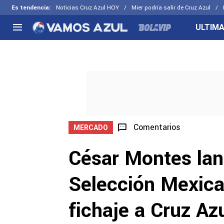
Es tendencia
:
Noticias Cruz Azul HOY
Mier podría salir de Cruz Azul
ULTIMA
NACIONAL
FUERA DE LA LIGA
LOS OTR
Liga MX
Concachampions
Futbol F
Apertura 2026
Leagues Cup
Fuerzas 
Más noticias
EX Cruz Azul
Cruz Azul
Selección Mexicana
Comentarios
MERCADO
César Montes lan
Selección Mexica
fichaje a Cruz Az