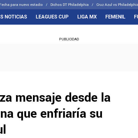
Fecha para nuevo estadio
Dichos DT Philadelphia
Cruz Azul vs Philadelphia
S NOTICIAS
LEAGUES CUP
LIGA MX
FEMENIL
F
OS FRENTES
CELESTES
PUBLICIDAD
emenil
Joel Huiqui
Básicas
Erik Lira
 Hidalgo
Charly Rodríguez
za mensaje desde la
na que enfriaría su
ul