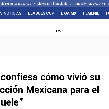
aje Huiqui Leagues Cup
Dichos DT Philadelphia
Alineación Cruz Azul – Fila
S NOTICIAS
LEAGUES CUP
LIGA MX
FEMENIL
F
OS FRENTES
CELESTES
PUBLICIDAD
emenil
Joel Huiqui
Básicas
Erik Lira
 Hidalgo
Charly Rodríguez
 confiesa cómo vivió su
ección Mexicana para el
uele”