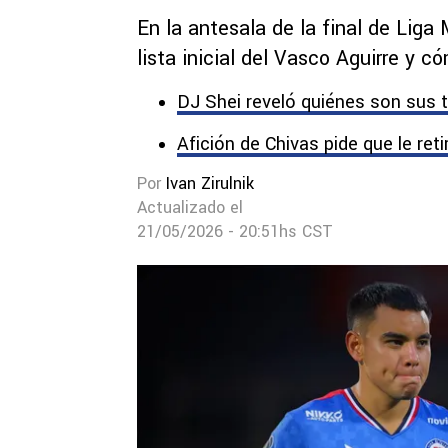
En la antesala de la final de Liga
lista inicial del Vasco Aguirre y c
DJ Shei reveló quiénes son sus t
Afición de Chivas pide que le ret
Por
Ivan Zirulnik
Actualizado el
21/05/2026 - 20:51hs CST