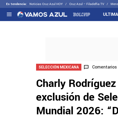
Es tendencia
:
Noticias Cruz Azul HOY
Cruz Azul – Filadelfia TV
Mens
ULTIMA
NACIONAL
FUERA DE LA LIGA
LOS OTR
Liga MX
Concachampions
Futbol F
Apertura 2026
Leagues Cup
Fuerzas 
Más noticias
EX Cruz Azul
Cruz Azul
Selección Mexicana
Comentarios
SELECCIÓN MEXICANA
Charly Rodríguez
exclusión de Sel
Mundial 2026: “D