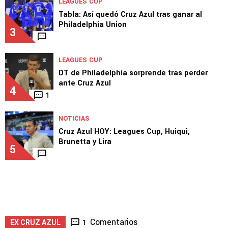
Chiquete y Luka Romero lanzan un aviso tras
el triunfo de Cruz Azul
2
LEAGUES CUP
Tabla: Así quedó Cruz Azul tras ganar al
Philadelphia Union
3
LEAGUES CUP
DT de Philadelphia sorprende tras perder
ante Cruz Azul
4
1
NOTICIAS
Cruz Azul HOY: Leagues Cup, Huiqui,
Brunetta y Lira
5