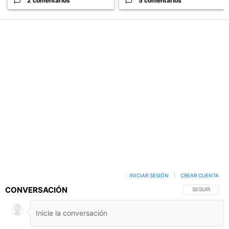
2 comentarios
5 comentarios
PUBLICIDAD
INICIAR SESIÓN
|
CREAR CUENTA
CONVERSACIÓN
SIGA ESTA C
SEGUIR