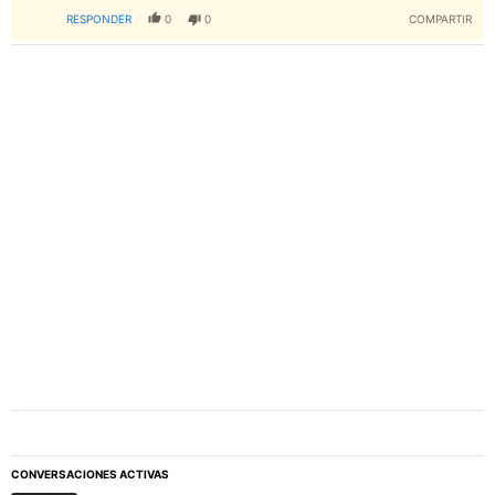
RESPONDER
0
0
COMPARTIR
PUBLICIDAD
CONVERSACIONES ACTIVAS
Este listado muestra los artículos con más comentarios en los último