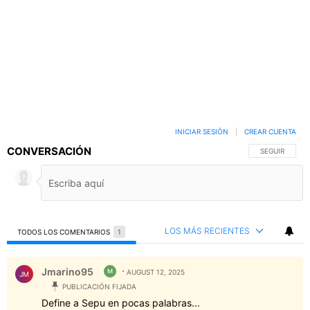
INICIAR SESIÓN
|
CREAR CUENTA
CONVERSACIÓN
SIGA ESTA C
SEGUIR
LOS MÁS RECIENTES
TODOS LOS COMENTARIOS
1
Todos los comentarios
Comentario de Jmarino95.
Jmarino95
M
AUGUST 12, 2025
JM
PUBLICACIÓN FIJADA
Define a Sepu en pocas palabras...