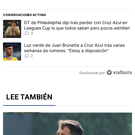
CONVERSACIONES ACTIVAS
Este listado muestra los artículos con más comentarios en los último
Un artículo de tendencia con el título "DT de Philadelphia dijo t
DT de Philadelphia dijo tras perder con Cruz Azul en
Leagues Cup lo que todos saben pero pocos admiten
3
Un artículo de tendencia con el título "Luz verde de Juan Brunetta
Luz verde de Juan Brunetta a Cruz Azul tras varias
semanas de rumores: "Estoy a disposición"
2
Gestionado por
LEE TAMBIÉN