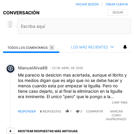
INICIAR SESIÓN
|
CREAR CUENTA
CONVERSACIÓN
SIGA ESTA C
SEGUIR
LOS MÁS RECIENTES
TODOS LOS COMENTARIOS
9
Todos los comentarios
Comentario de ManuelAlva88.
ManuelAlva88
23 DE ABRIL DE 2026
Me parecio la desicion mas acertada, aunque el librito y
los medios digan que es algo que no se debe hacer y
menos cuando esta por empezar la liguilla. Pero no
tiene caso dejarlo, si al final la eliminacion en la liguilla
era inminente. El unico "pero" que le pongo a la
directiva es que, creo que pudieron tener ya una carta
Leer mas
bajo la manga, y traer a un DT con mucho caracter, que
RESPONDER
6
RESPUESTAS
1
0
COMPARTIR
MARCAR
tuviera experiencia en jugar finales , que ya conociera la
COMO
liga (Almeida). No tengo nada contra Huiqui, pero si le
INAPROPIADO
das este plantel a un buen tecnico, te puede hacer
mucho en liguilla. Huiqui solo terminara la catastrofe que
4 respuestas más antiguas
MOSTRAR RESPUESTAS MÁS ANTIGUAS
4