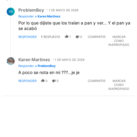
dejo larcamon.SI ya estamos en liguilla, porque no
Respuesta de ProblemBoy.
apostar por traer de bomberazo a un tecnico con el
ProblemBoy
1 DE MAYO DE 2026
rodaje de Almeida?
PR
Responder a
Karen Martinez
Por lo que dijiste que los traían a pan y ver... Y el pan ya
se acabó
RESPONDER
1
RESPUESTA
1
0
COMPARTIR
MARCAR
COMO
INAPROPIADO
Respuesta de Karen Martinez.
Karen Martinez
1 DE MAYO DE 2026
Responder a
ProblemBoy
A poco se nota en mi ???...je je
RESPONDER
0
0
COMPARTIR
MARCAR
COMO
INAPROPIADO