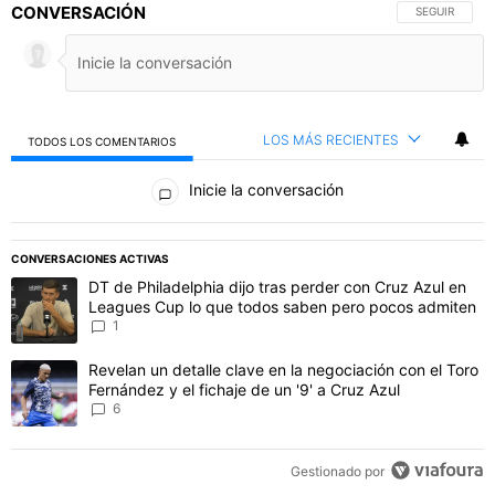
CONVERSACIÓN
SIGA ESTA C
SEGUIR
LOS MÁS RECIENTES
TODOS LOS COMENTARIOS
Todos los comentarios
Inicie la conversación
PUBLICIDAD
CONVERSACIONES ACTIVAS
Este listado muestra los artículos con más comentarios en los último
Un artículo de tendencia con el título "DT de Philadelphia dijo t
DT de Philadelphia dijo tras perder con Cruz Azul en
Leagues Cup lo que todos saben pero pocos admiten
1
Un artículo de tendencia con el título "Revelan un detalle clave en 
Revelan un detalle clave en la negociación con el Toro
Fernández y el fichaje de un '9' a Cruz Azul