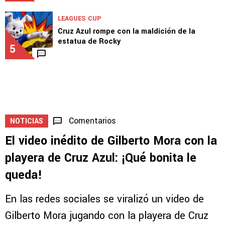
LEAGUES CUP
Joel Huiqui analizó el triunfo de Cruz Azul
ante Philadelphia Union
4
3
LEAGUES CUP
Cruz Azul rompe con la maldición de la
estatua de Rocky
5
Comentarios
NOTICIAS
El video inédito de Gilberto Mora con la
playera de Cruz Azul: ¡Qué bonita le
queda!