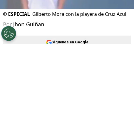
©
ESPECIAL
Gilberto Mora con la playera de Cruz Azul
Por
Jhon Guiñan
Síguenos en Google
La Selección Mexicana ha convencido a todos
con su rendimiento en lo que va del
Mundial
2026
, donde se prepara para enfrentar a
Inglaterra en los Octavos de Final. El Tri
cuenta con el gran momento de varias figuras