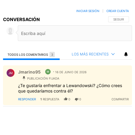
INICIAR SESIÓN
|
CREAR CUENTA
CONVERSACIÓN
SIGA ESTA C
SEGUIR
LOS MÁS RECIENTES
TODOS LOS COMENTARIOS
3
Todos los comentarios
Comentario de Jmarino95.
Jmarino95
M
16 DE JUNIO DE 2026
JM
PUBLICACIÓN FIJADA
¿Te gustaría enfrentar a Lewandowski? ¿Cómo crees
que quedaríamos contra él?
RESPONDER
1
RESPUESTA
0
0
COMPARTIR