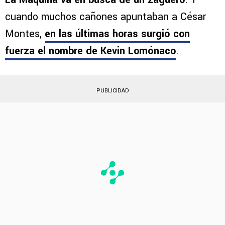
la incorporación de un defensa central. Con las
posibles bajas de Gonzalo Piovi o Willer Ditta,
La Máquina va en busca de un zaguero
. Y
cuando muchos cañones apuntaban a César
Montes,
en las últimas horas surgió con
fuerza el nombre de
Kevin Lomónaco
.
PUBLICIDAD