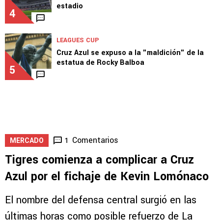
3
NOTICIAS
Cruz Azul HOY: Piovi, Mier, Velázquez y nuevo
estadio
4
LEAGUES CUP
Cruz Azul se expuso a la "maldición" de la
estatua de Rocky Balboa
5
Comentarios
1
MERCADO
Tigres comienza a complicar a Cruz