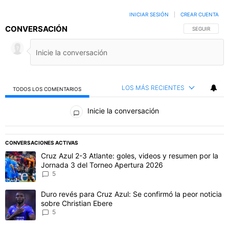
INICIAR SESIÓN
|
CREAR CUENTA
CONVERSACIÓN
SIGA ESTA C
SEGUIR
LOS MÁS RECIENTES
TODOS LOS COMENTARIOS
Todos los comentarios
Inicie la conversación
PUBLICIDAD
CONVERSACIONES ACTIVAS
Este listado muestra los artículos con más comentarios en los último
Un artículo de tendencia con el título "Cruz Azul 2-3 Atlante: gol
Cruz Azul 2-3 Atlante: goles, videos y resumen por la
Jornada 3 del Torneo Apertura 2026
5