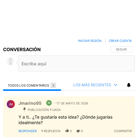
INICIAR SESIÓN
|
CREAR CUENTA
CONVERSACIÓN
SIGA ESTA C
SEGUIR
LOS MÁS RECIENTES
TODOS LOS COMENTARIOS
3
Todos los comentarios
Comentario de Jmarino95.
Jmarino95
M
17 DE MAYO DE 2026
JM
PUBLICACIÓN FIJADA
Y a ti.. ¿Te gustaría esta idea? ¿Dónde jugarías
idealmente?
RESPONDER
1
RESPUESTA
0
0
COMPARTIR