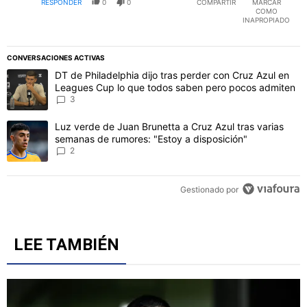
RESPONDER
0
0
COMPARTIR
MARCAR
COMO
INAPROPIADO
CONVERSACIONES ACTIVAS
Este listado muestra los artículos con más comentarios en los último
Un artículo de tendencia con el título "DT de Philadelphia dijo t
DT de Philadelphia dijo tras perder con Cruz Azul en
Leagues Cup lo que todos saben pero pocos admiten
3
Un artículo de tendencia con el título "Luz verde de Juan Brunetta
Luz verde de Juan Brunetta a Cruz Azul tras varias
semanas de rumores: "Estoy a disposición"
2
Gestionado por
LEE TAMBIÉN