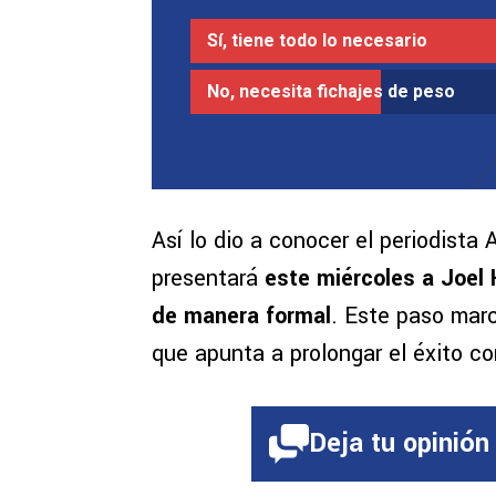
Sí, tiene todo lo necesario
No, necesita fichajes de peso
Así lo dio a conocer el periodista
presentará
este miércoles a Joel 
de manera formal
. Este paso marc
que apunta a prolongar el éxito c
Deja tu opinión