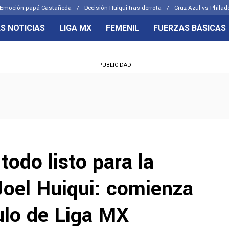
Emoción papá Castañeda
Decisión Huiqui tras derrota
Cruz Azul vs Philad
S NOTICIAS
LIGA MX
FEMENIL
FUERZAS BÁSICAS
OS FRENTES
CELESTES
PUBLICIDAD
emenil
Joel Huiqui
Básicas
Erik Lira
 Hidalgo
Charly Rodríguez
todo listo para la
Joel Huiqui: comienza
tulo de Liga MX