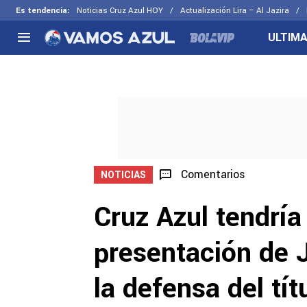
Es tendencia
:
Noticias Cruz Azul HOY
Actualización Lira – Al Jazira
ULTIMA
NACIONAL
FUERA DE LA LIGA
LOS OTR
Liga MX
Concachampions
Futbol F
Apertura 2026
Leagues Cup
Fuerzas 
Más noticias
EX Cruz Azul
Cruz Azul
Selección Mexicana
Comentarios
NOTICIAS
Cruz Azul tendría 
presentación de 
la defensa del tí