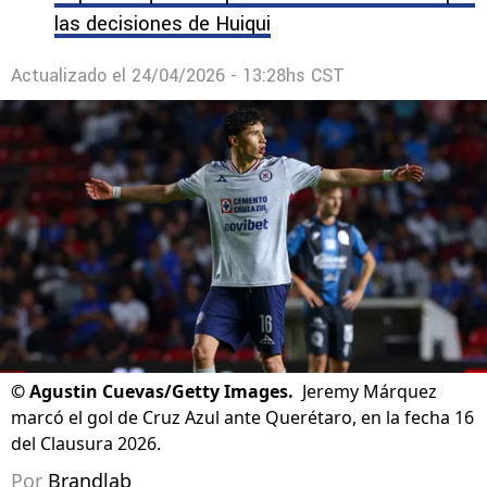
las decisiones de Huiqui
Actualizado el
24/04/2026 - 13:28hs CST
©
Agustin Cuevas/Getty Images.
Jeremy Márquez
marcó el gol de Cruz Azul ante Querétaro, en la fecha 16
del Clausura 2026.
Por
Brandlab