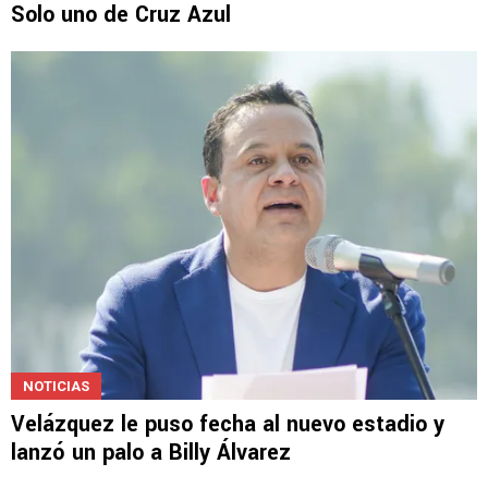
LEAGUES CUP
Top 10 de más valiosos en la Leagues Cup:
Solo uno de Cruz Azul
NOTICIAS