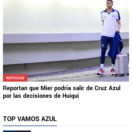
debut en Leagues Cup
NOTICIAS
Reportan que Mier podría salir de Cruz Azul
por las decisiones de Huiqui