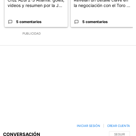
videos y resumen por la J...
la negociación con el Toro ...
5 comentarios
5 comentarios
PUBLICIDAD
INICIAR SESIÓN
|
CREAR CUENTA
CONVERSACIÓN
SIGA ESTA C
SEGUIR