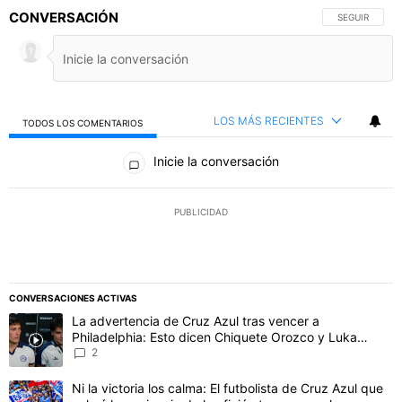
CONVERSACIÓN
SIGA ESTA C
SEGUIR
LOS MÁS RECIENTES
TODOS LOS COMENTARIOS
Todos los comentarios
Inicie la conversación
PUBLICIDAD
CONVERSACIONES ACTIVAS
Este listado muestra los artículos con más comentarios en los último
Un artículo de tendencia con el título "La advertencia de Cruz Azu
La advertencia de Cruz Azul tras vencer a
Philadelphia: Esto dicen Chiquete Orozco y Luka
Romero
2
Un artículo de tendencia con el título "Ni la victoria los calma: El 
Ni la victoria los calma: El futbolista de Cruz Azul que