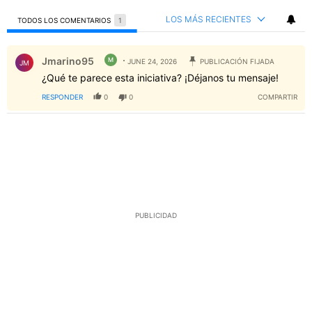
LOS MÁS RECIENTES
TODOS LOS COMENTARIOS
1
Todos los comentarios
Comentario de Jmarino95.
Jmarino95
M
JUNE 24, 2026
PUBLICACIÓN FIJADA
JM
¿Qué te parece esta iniciativa? ¡Déjanos tu mensaje!
RESPONDER
0
0
COMPARTIR
PUBLICIDAD