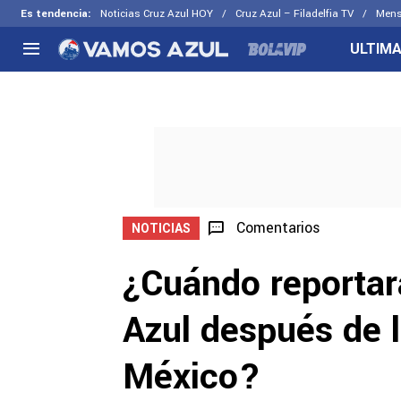
Es tendencia
:
Noticias Cruz Azul HOY
Cruz Azul – Filadelfia TV
Mens
ULTIMA
NACIONAL
FUERA DE LA LIGA
LOS OTR
Liga MX
Concachampions
Futbol F
Apertura 2026
Leagues Cup
Fuerzas 
Más noticias
EX Cruz Azul
Cruz Azul
Selección Mexicana
Comentarios
NOTICIAS
¿Cuándo reportará
Azul después de 
México?