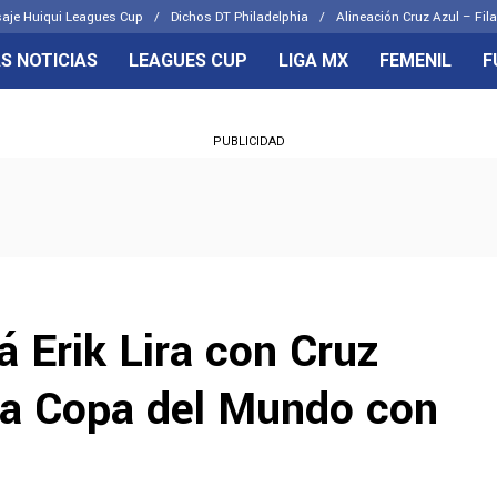
aje Huiqui Leagues Cup
Dichos DT Philadelphia
Alineación Cruz Azul – Fila
S NOTICIAS
LEAGUES CUP
LIGA MX
FEMENIL
F
OS FRENTES
CELESTES
PUBLICIDAD
emenil
Joel Huiqui
Básicas
Erik Lira
 Hidalgo
Charly Rodríguez
 Erik Lira con Cruz
la Copa del Mundo con