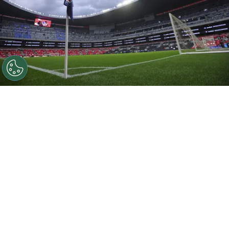
©
Getty Images
Las noticias más destacadas de Cruz
Azul para este jueves 8 de agosto.
Por
Ivan Zirulnik
Síguenos en Google
Un nuevo día amanece en La Noria y las
novedades no dejan de aparecer en Cruz Azul.