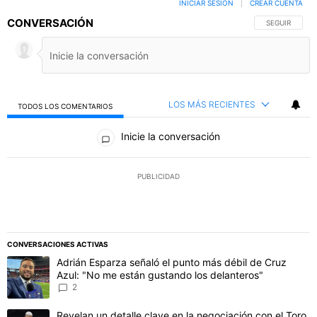
INICIAR SESIÓN
|
CREAR CUENTA
CONVERSACIÓN
SIGA ESTA C
SEGUIR
LOS MÁS RECIENTES
TODOS LOS COMENTARIOS
Todos los comentarios
Inicie la conversación
PUBLICIDAD
CONVERSACIONES ACTIVAS
Este listado muestra los artículos con más comentarios en los último
Un artículo de tendencia con el título "Adrián Esparza señaló el p
Adrián Esparza señaló el punto más débil de Cruz
Azul: "No me están gustando los delanteros"
2
Un artículo de tendencia con el título "Revelan un detalle clave en 
Revelan un detalle clave en la negociación con el Toro