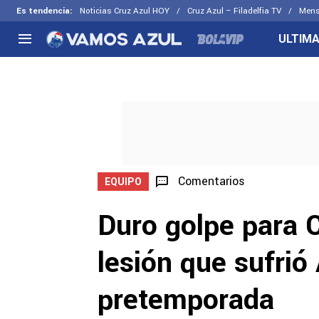
Es tendencia
:
Noticias Cruz Azul HOY
Cruz Azul – Filadelfia TV
Mens
ULTIMA
NACIONAL
FUERA DE LA LIGA
LOS OTR
Liga MX
Concachampions
Futbol F
Apertura 2026
Leagues Cup
Fuerzas 
Más noticias
EX Cruz Azul
Cruz Azul
Selección Mexicana
Comentarios
EQUIPO
Duro golpe para C
lesión que sufrió
pretemporada