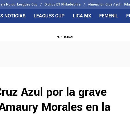
aje Huiqui Leagues Cup
Dichos DT Philadelphia
Alineación Cruz Azul – Fila
S NOTICIAS
LEAGUES CUP
LIGA MX
FEMENIL
F
OS FRENTES
CELESTES
PUBLICIDAD
emenil
Joel Huiqui
Básicas
Erik Lira
 Hidalgo
Charly Rodríguez
ruz Azul por la grave
 Amaury Morales en la