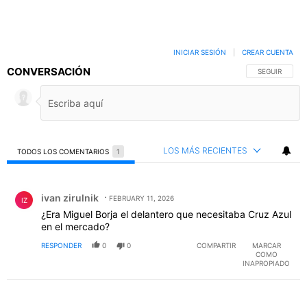
INICIAR SESIÓN
|
CREAR CUENTA
CONVERSACIÓN
SIGA ESTA C
SEGUIR
LOS MÁS RECIENTES
TODOS LOS COMENTARIOS
1
Todos los comentarios
Comentario de ivan zirulnik.
ivan zirulnik
FEBRUARY 11, 2026
IZ
¿Era Miguel Borja el delantero que necesitaba Cruz Azul
en el mercado?
RESPONDER
0
0
COMPARTIR
MARCAR
COMO
INAPROPIADO