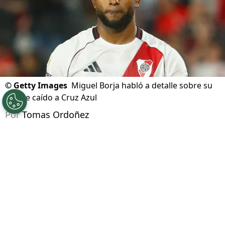
©
Getty Images
Miguel Borja habló a detalle sobre su
fichaje caído a Cruz Azul
Por
Tomas Ordoñez
Síguenos en Google
A pocos días de finalizar el año, Cruz Azul
había llegado a un acuerdo para fichar a
Miguel Borja
como agente libre. Incluso, el