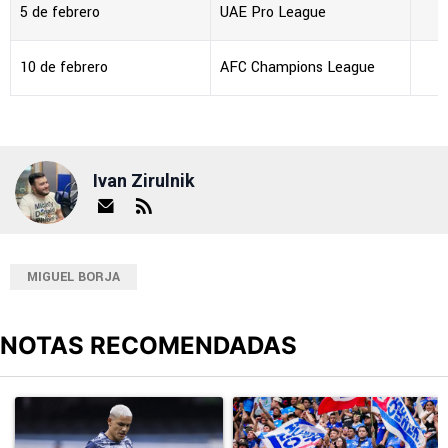
5 de febrero
UAE Pro League
10 de febrero
AFC Champions League
A
Ivan Zirulnik
MIGUEL BORJA
NOTAS RECOMENDADAS
Este listado muestra los artículos con más comentarios en los últimos
Un artículo de tendencia con el título "Revelan un detalle clave en
Un artículo de tendencia con el tí