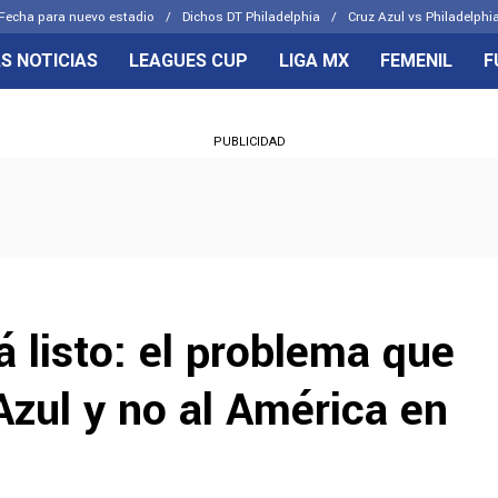
Fecha para nuevo estadio
Dichos DT Philadelphia
Cruz Azul vs Philadelphia
S NOTICIAS
LEAGUES CUP
LIGA MX
FEMENIL
F
OS FRENTES
CELESTES
PUBLICIDAD
emenil
Joel Huiqui
Básicas
Erik Lira
 Hidalgo
Charly Rodríguez
á listo: el problema que
Azul y no al América en