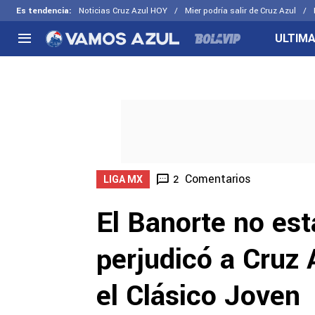
Es tendencia
:
Noticias Cruz Azul HOY
Mier podría salir de Cruz Azul
ULTIMA
NACIONAL
FUERA DE LA LIGA
LOS OTR
Liga MX
Concachampions
Futbol F
Apertura 2026
Leagues Cup
Fuerzas 
Más noticias
EX Cruz Azul
Cruz Azul
Selección Mexicana
Comentarios
2
LIGA MX
El Banorte no est
perjudicó a Cruz 
el Clásico Joven