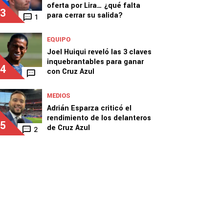
oferta por Lira… ¿qué falta
3
para cerrar su salida?
1
EQUIPO
Joel Huiqui reveló las 3 claves
inquebrantables para ganar
4
con Cruz Azul
MEDIOS
Adrián Esparza criticó el
rendimiento de los delanteros
5
de Cruz Azul
2