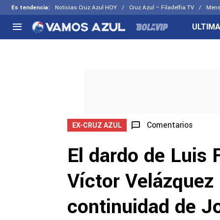
Es tendencia
:
Noticias Cruz Azul HOY
Cruz Azul – Filadelfia TV
Mens
ULTIMA
NACIONAL
FUERA DE LA LIGA
LOS OTR
Liga MX
Concachampions
Futbol F
Apertura 2026
Leagues Cup
Fuerzas 
Más noticias
EX Cruz Azul
Cruz Azul
Selección Mexicana
Comentarios
EX-CRUZ AZUL
El dardo de Luis
Víctor Velázquez 
continuidad de Jo