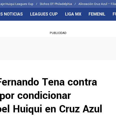
aje Huiqui Leagues Cup
Dichos DT Philadelphia
Alineación Cruz Azul – Fila
S NOTICIAS
LEAGUES CUP
LIGA MX
FEMENIL
F
OS FRENTES
CELESTES
PUBLICIDAD
emenil
Joel Huiqui
Básicas
Erik Lira
 Hidalgo
Charly Rodríguez
 Fernando Tena contra
por condicionar
el Huiqui en Cruz Azul