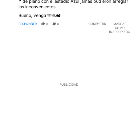
Y de plano con el estadio Azul jamás pudieron arreglar
los inconvenientes….
Bueno, venga 🩵🙏🚂
RESPONDER
0
0
COMPARTIR
MARCAR
COMO
INAPROPIADO
PUBLICIDAD