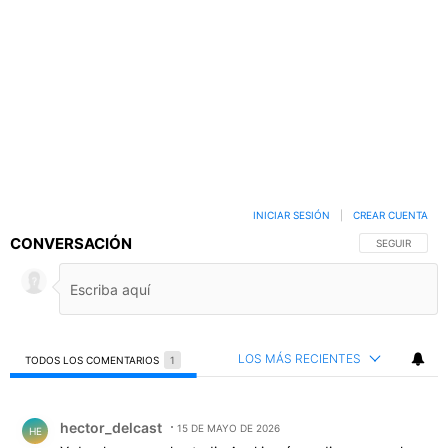
INICIAR SESIÓN
|
CREAR CUENTA
CONVERSACIÓN
SIGA ESTA C
SEGUIR
LOS MÁS RECIENTES
TODOS LOS COMENTARIOS
1
Todos los comentarios
Comentario de hector_delcast.
hector_delcast
15 DE MAYO DE 2026
HE