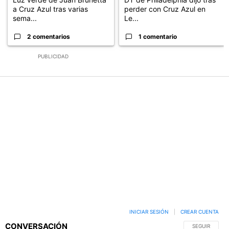
a Cruz Azul tras varias
perder con Cruz Azul en
sema...
Le...
2 comentarios
1 comentario
PUBLICIDAD
INICIAR SESIÓN
|
CREAR CUENTA
CONVERSACIÓN
SIGA ESTA C
SEGUIR