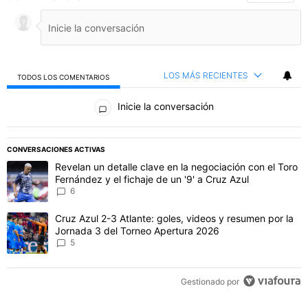
LOS MÁS RECIENTES
TODOS LOS COMENTARIOS
Todos los comentarios
Inicie la conversación
PUBLICIDAD
CONVERSACIONES ACTIVAS
Este listado muestra los artículos con más comentarios en los último
Un artículo de tendencia con el título "Revelan un detalle clave en 
Revelan un detalle clave en la negociación con el Toro
Fernández y el fichaje de un '9' a Cruz Azul
6
Un artículo de tendencia con el título "Cruz Azul 2-3 Atlante: gol
Cruz Azul 2-3 Atlante: goles, videos y resumen por la
Jornada 3 del Torneo Apertura 2026
5