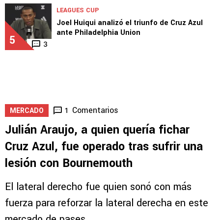
Linda definición de Paradela para el 1-0 ante
Philadelphia
4
LEAGUES CUP
Joel Huiqui analizó el triunfo de Cruz Azul
ante Philadelphia Union
5
3
Comentarios
1
MERCADO
Julián Araujo, a quien quería fichar
Cruz Azul, fue operado tras sufrir una
lesión con Bournemouth