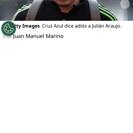
©
Getty Images
Cruz Azul dice adiós a Julián Araujo.
Por
Juan Manuel Marino
Síguenos en Google
El
mercado de fichajes
en el fútbol mexicano
está más cerca de su final, y Cruz Azul parece
haber cerrado las puertas en materia de