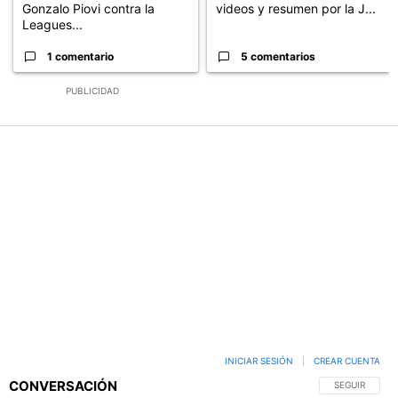
Gonzalo Piovi contra la
videos y resumen por la J...
Leagues...
1 comentario
5 comentarios
PUBLICIDAD
INICIAR SESIÓN
|
CREAR CUENTA
CONVERSACIÓN
SIGA ESTA C
SEGUIR