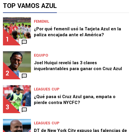
Vicente Sánchez se la juega para el México
vs. Ecuador y elogia a Lira
TOP VAMOS AZUL
FEMENIL
¿Por qué femenil usó la Tarjeta Azul en la
paliza encajada ante el América?
1
EQUIPO
Joel Huiqui reveló las 3 claves
inquebrantables para ganar con Cruz Azul
2
LEAGUES CUP
¿Qué pasa si Cruz Azul gana, empata o
pierde contra NYCFC?