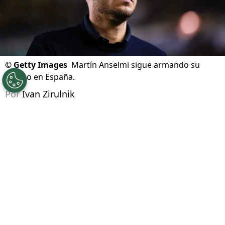
©
Getty Images
Martín Anselmi sigue armando su
equipo en España.
Por
Ivan Zirulnik
Síguenos en Google
Martín Anselmi
vuelve a tener un desafío en el