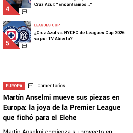
3
LEAGUES CUP
DT de New York City expuso las falencias de
Cruz Azul: "Encontramos..."
4
LEAGUES CUP
¿Cruz Azul vs. NYCFC de Leagues Cup 2026
va por TV Abierta?
5
Comentarios
EUROPA
Martín Anselmi mueve sus piezas en