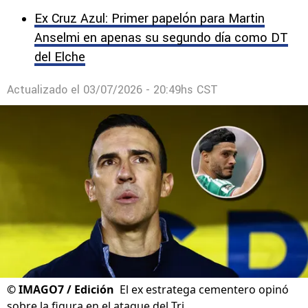
Ex Cruz Azul: Primer papelón para Martin
Anselmi en apenas su segundo día como DT
del Elche
Actualizado el
03/07/2026 - 20:49hs CST
©
IMAGO7 / Edición
El ex estratega cementero opinó
sobre la figura en el ataque del Tri.