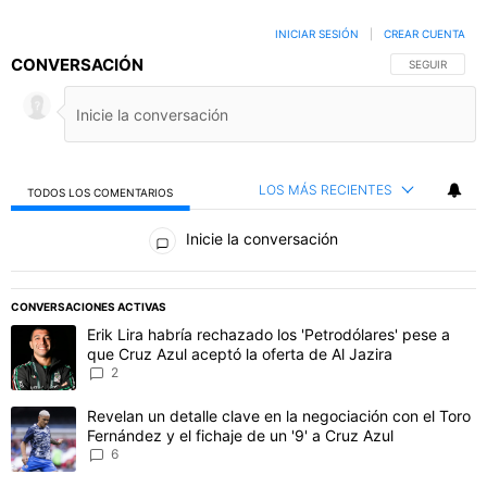
INICIAR SESIÓN
|
CREAR CUENTA
CONVERSACIÓN
SIGA ESTA C
SEGUIR
LOS MÁS RECIENTES
TODOS LOS COMENTARIOS
Todos los comentarios
Inicie la conversación
PUBLICIDAD
CONVERSACIONES ACTIVAS
Este listado muestra los artículos con más comentarios en los último
Un artículo de tendencia con el título "Erik Lira habría rechazado l
Erik Lira habría rechazado los 'Petrodólares' pese a
que Cruz Azul aceptó la oferta de Al Jazira
2