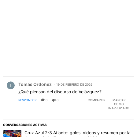
PUBLICIDAD
Comentario de Tomás Ordoñez.
Tomás Ordoñez
19 DE FEBRERO DE 2026
¿Qué piensan del discurso de Velázquez?
RESPONDER
0
0
COMPARTIR
MARCAR
COMO
INAPROPIADO
CONVERSACIONES ACTIVAS
Este listado muestra los artículos con más comentarios en los último
Un artículo de tendencia con el título "Cruz Azul 2-3 Atlante: gol
Cruz Azul 2-3 Atlante: goles, videos y resumen por la