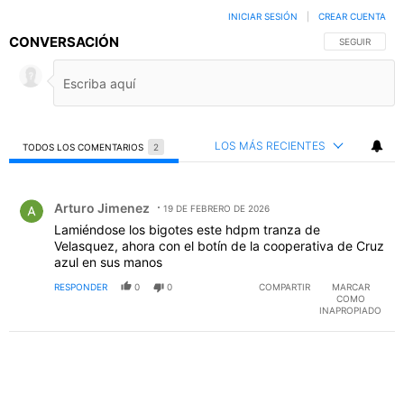
INICIAR SESIÓN
|
CREAR CUENTA
CONVERSACIÓN
SIGA ESTA C
SEGUIR
LOS MÁS RECIENTES
TODOS LOS COMENTARIOS
2
Todos los comentarios
Comentario de Arturo Jimenez.
Arturo Jimenez
19 DE FEBRERO DE 2026
Lamiéndose los bigotes este hdpm tranza de
Velasquez, ahora con el botín de la cooperativa de Cruz
azul en sus manos
RESPONDER
0
0
COMPARTIR
MARCAR
COMO
INAPROPIADO