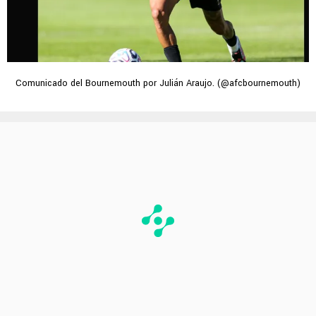
Comunicado del Bournemouth por Julián Araujo. (@afcbournemouth)