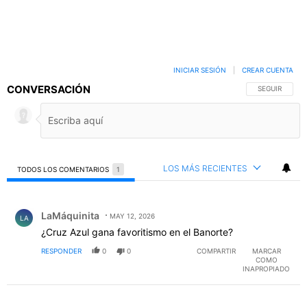
INICIAR SESIÓN
|
CREAR CUENTA
CONVERSACIÓN
SIGA ESTA C
SEGUIR
LOS MÁS RECIENTES
TODOS LOS COMENTARIOS
1
Todos los comentarios
Comentario de LaMáquinita.
LaMáquinita
MAY 12, 2026
LA
¿Cruz Azul gana favoritismo en el Banorte?
RESPONDER
0
0
COMPARTIR
MARCAR
COMO
INAPROPIADO