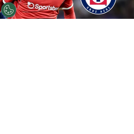
©
Getty Images / Especial
Kevin Lomónaco, deseo de
Tigres y Cruz Azul.
Por
Juan Manuel Marino
Síguenos en Google
Cruz Azul tiene entre sus principales
prioridades del
mercado de fichajes
de verano,
la incorporación de un defensa central. Con las
posibles bajas de Gonzalo Piovi o Willer Ditta,
La Máquina va en busca de un zaguero
. Y
cuando muchos cañones apuntaban a César