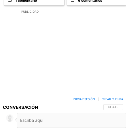
1 comentario
6 comentarios
PUBLICIDAD
INICIAR SESIÓN
|
CREAR CUENTA
CONVERSACIÓN
SIGA ESTA C
SEGUIR