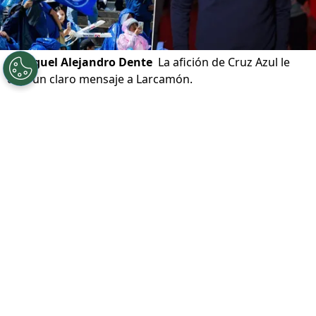
©
Miguel Alejandro Dente
La afición de Cruz Azul le
deja un claro mensaje a Larcamón.
Por
Ivan Zirulnik
Síguenos en Google
El reloj avanza y la eliminatoria de Cruz Azul en
la Leagues Cup 2025 ya es historia. Ahora,
La
Máquina
se prepara para su último partido
ante Colorado Rapids
antes de regresar a la
actividad en el plano local. Un duelo que,