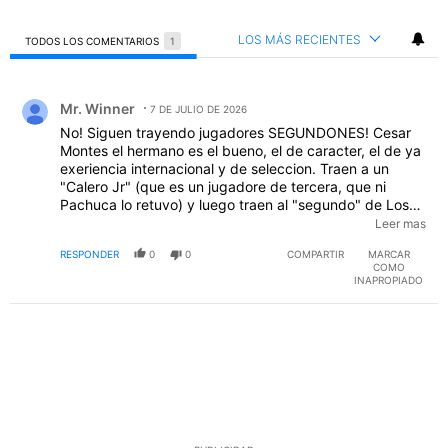
LOS MÁS RECIENTES
TODOS LOS COMENTARIOS
1
Todos los comentarios
Comentario de Mr. Winner.
Mr. Winner
7 DE JULIO DE 2026
No! Siguen trayendo jugadores SEGUNDONES! Cesar
Montes el hermano es el bueno, el de caracter, el de ya
exeriencia internacional y de seleccion. Traen a un
"Calero Jr" (que es un jugadore de tercera, que ni
Pachuca lo retuvo) y luego traen al "segundo" de Los
Montes (a Alan en vez de a Cesar)..... Y asi quieren los
Leer mas
directivos y Huique a aspirar a pelear los 3 torneos que
RESPONDER
0
0
COMPARTIR
MARCAR
se avecinas? (Liga MX, Concachampions y Leagues
COMO
Cup) aparte del Mundial de Clubes???? haganme el
INAPROPIADO
favor!!