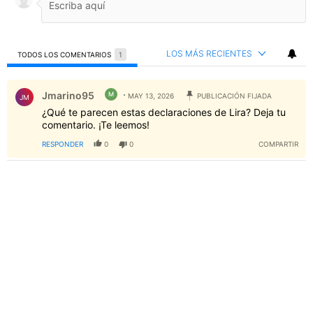
LOS MÁS RECIENTES
TODOS LOS COMENTARIOS
1
Todos los comentarios
Comentario de Jmarino95.
Jmarino95
M
MAY 13, 2026
PUBLICACIÓN FIJADA
JM
¿Qué te parecen estas declaraciones de Lira? Deja tu
comentario. ¡Te leemos!
RESPONDER
0
0
COMPARTIR
PUBLICIDAD