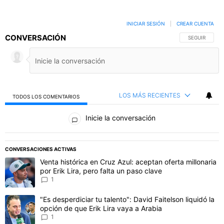
INICIAR SESIÓN
|
CREAR CUENTA
CONVERSACIÓN
SIGA ESTA C
SEGUIR
LOS MÁS RECIENTES
TODOS LOS COMENTARIOS
Todos los comentarios
Inicie la conversación
CONVERSACIONES ACTIVAS
Este listado muestra los artículos con más comentarios en los último
Un artículo de tendencia con el título "Venta histórica en Cruz Azul:
Venta histórica en Cruz Azul: aceptan oferta millonaria
por Erik Lira, pero falta un paso clave
1
Un artículo de tendencia con el título ""Es desperdiciar tu talento"
"Es desperdiciar tu talento": David Faitelson liquidó la
opción de que Erik Lira vaya a Arabia
1