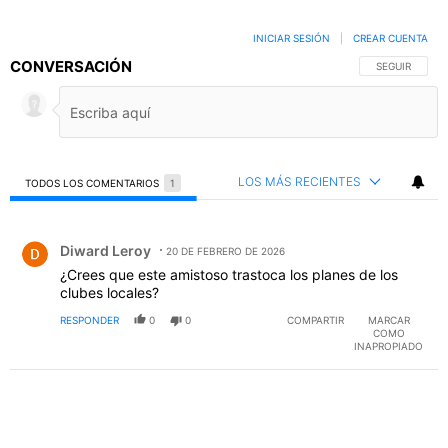
INICIAR SESIÓN
|
CREAR CUENTA
CONVERSACIÓN
SIGA ESTA C
SEGUIR
LOS MÁS RECIENTES
TODOS LOS COMENTARIOS
1
Todos los comentarios
Comentario de Diward Leroy.
Diward Leroy
20 DE FEBRERO DE 2026
¿Crees que este amistoso trastoca los planes de los
clubes locales?
RESPONDER
0
0
COMPARTIR
MARCAR
COMO
INAPROPIADO