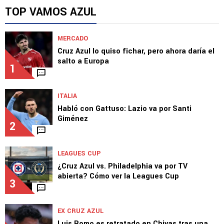
TOP VAMOS AZUL
MERCADO
Cruz Azul lo quiso fichar, pero ahora daría el
salto a Europa
1
ITALIA
Habló con Gattuso: Lazio va por Santi
Giménez
2
LEAGUES CUP
¿Cruz Azul vs. Philadelphia va por TV
abierta? Cómo ver la Leagues Cup
3
EX CRUZ AZUL
Luis Romo es retratado en Chivas tras una