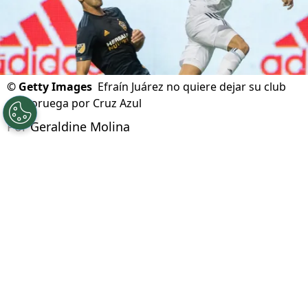
©
Getty Images
Efraín Juárez no quiere dejar su club
en Noruega por Cruz Azul
Por
Geraldine Molina
Síguenos en Google
Efraín Juárez fue acercado al radar de Cruz
Azul el día martes por El Universal Deportes,
quien aseguró que el jugador no quería seguir
en Noruega e interesaba en la Máquina