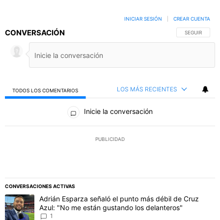
INICIAR SESIÓN
|
CREAR CUENTA
CONVERSACIÓN
SIGA ESTA C
SEGUIR
LOS MÁS RECIENTES
TODOS LOS COMENTARIOS
Todos los comentarios
Inicie la conversación
PUBLICIDAD
CONVERSACIONES ACTIVAS
Este listado muestra los artículos con más comentarios en los último
Un artículo de tendencia con el título "Adrián Esparza señaló el p
Adrián Esparza señaló el punto más débil de Cruz
Azul: "No me están gustando los delanteros"
1