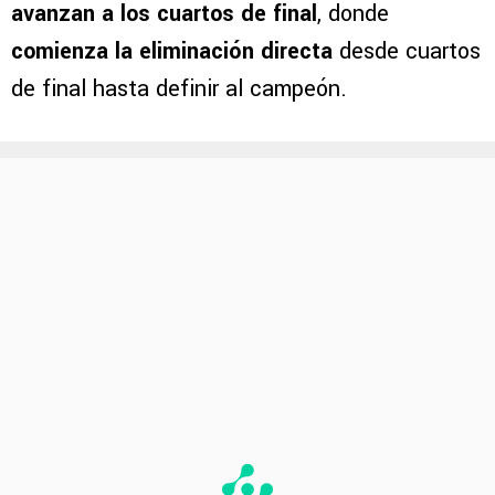
avanzan a los cuartos de final
, donde
comienza la eliminación directa
desde cuartos
de final hasta definir al campeón.