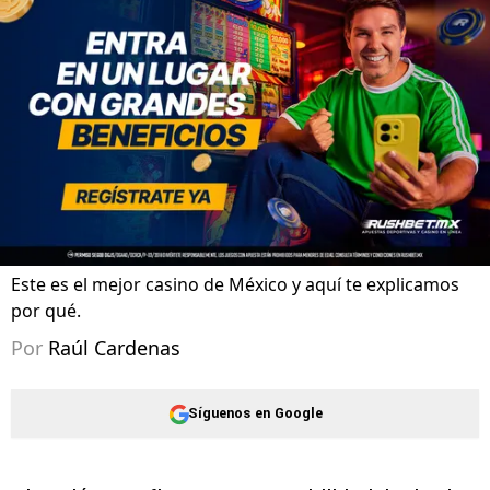
Este es el mejor casino de México y aquí te explicamos
por qué.
Por
Raúl Cardenas
Síguenos en Google