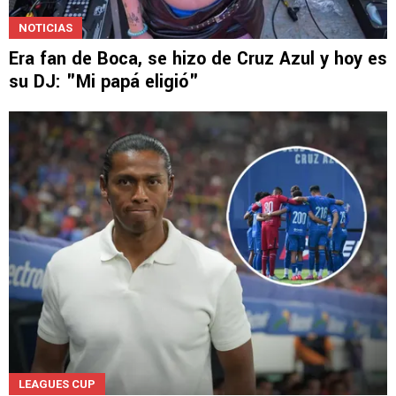
NOTICIAS
Era fan de Boca, se hizo de Cruz Azul y hoy es
su DJ: "Mi papá eligió"
LEAGUES CUP