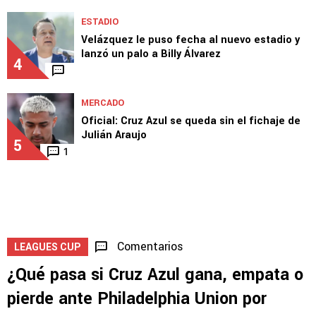
ESTADIO
Velázquez le puso fecha al nuevo estadio y
lanzó un palo a Billy Álvarez
4
MERCADO
Oficial: Cruz Azul se queda sin el fichaje de
Julián Araujo
5
1
Comentarios
LEAGUES CUP
¿Qué pasa si Cruz Azul gana, empata o
pierde ante Philadelphia Union por