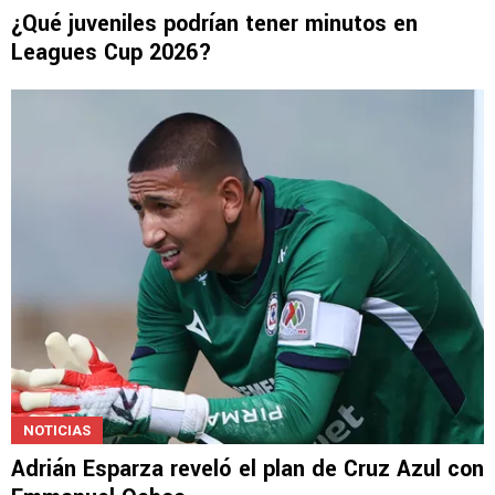
¿Qué juveniles podrían tener minutos en
Leagues Cup 2026?
NOTICIAS
Adrián Esparza reveló el plan de Cruz Azul con