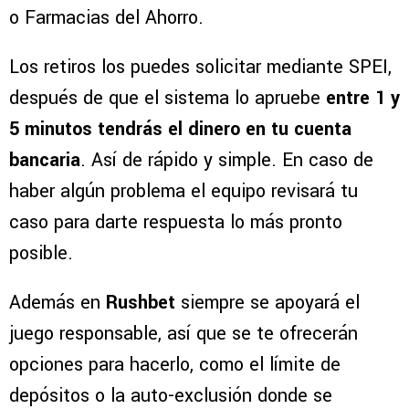
o Farmacias del Ahorro.
Los retiros los puedes solicitar mediante SPEI,
después de que el sistema lo apruebe
entre 1 y
5 minutos tendrás el dinero en tu cuenta
bancaria
. Así de rápido y simple. En caso de
haber algún problema el equipo revisará tu
caso para darte respuesta lo más pronto
posible.
Además en
Rushbet
siempre se apoyará el
juego responsable, así que se te ofrecerán
opciones para hacerlo, como el límite de
depósitos o la auto-exclusión donde se