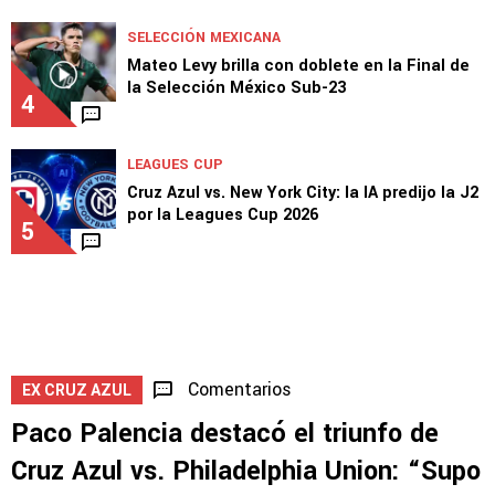
EX CRUZ AZUL
Palencia fulminó a la MLS tras la victoria de
Cruz Azul vs. Philadelphia
3
SELECCIÓN MEXICANA
Mateo Levy brilla con doblete en la Final de
la Selección México Sub-23
4
LEAGUES CUP
Cruz Azul vs. New York City: la IA predijo la J2
por la Leagues Cup 2026
5
Comentarios
EX CRUZ AZUL