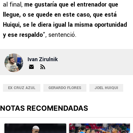
al final,
me gustaría que el entrenador que
llegue, o se quede en este caso, que está
Huiqui, se le diera igual la misma oportunidad
y ese respaldo
”, sentenció.
Ivan Zirulnik
EX CRUZ AZUL
GERARDO FLORES
JOEL HUIQUI
NOTAS RECOMENDADAS
Este listado muestra los artículos con más comentarios en los últimos
Un artículo de tendencia con el título "Revelan un detalle clave en
Un artículo de tendencia con el 