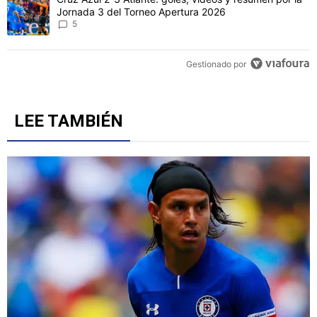
Este listado muestra los artículos con más comentarios en los último
Un artículo de tendencia con el título "Revelan un detalle clave en 
Revelan un detalle clave en la negociación con el Toro
Fernández y el fichaje de un '9' a Cruz Azul
6
Un artículo de tendencia con el título "Cruz Azul 2-3 Atlante: gol
Cruz Azul 2-3 Atlante: goles, videos y resumen por la
Jornada 3 del Torneo Apertura 2026
5
Gestionado por
LEE TAMBIÉN