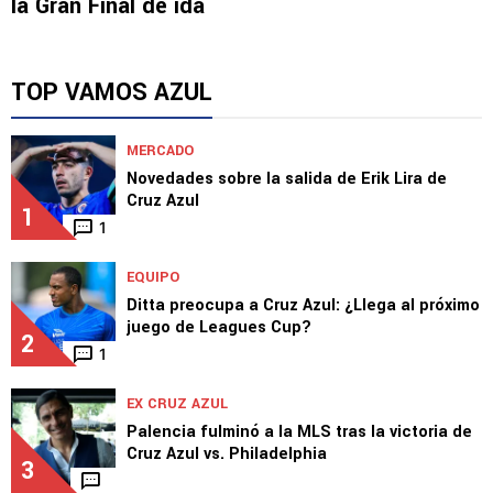
LIGAMX
Los excelestes festejan en rrss el triunfo en
la Gran Final de ida
TOP VAMOS AZUL
MERCADO
Novedades sobre la salida de Erik Lira de
Cruz Azul
1
1
EQUIPO
Ditta preocupa a Cruz Azul: ¿Llega al próximo
juego de Leagues Cup?
2
1