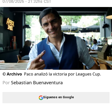
la Leagues Cup 2026? La cifra que ya suma La
Máquina
07/08/2026 - 21:32hs CST
©
Archivo
Paco analizó la victoria por Leagues Cup.
Por
Sebastian Buenaventura