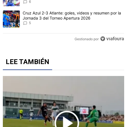
CONVERSACIONES ACTIVAS
Este listado muestra los artículos con más comentarios en los último
Un artículo de tendencia con el título "Revelan un detalle clave en 
Revelan un detalle clave en la negociación con el Toro
Fernández y el fichaje de un '9' a Cruz Azul
6
Un artículo de tendencia con el título "Cruz Azul 2-3 Atlante: gol
Cruz Azul 2-3 Atlante: goles, videos y resumen por la
Jornada 3 del Torneo Apertura 2026
5
Gestionado por
LEE TAMBIÉN