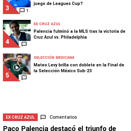
2
1
EQUIPO
Ditta preocupa a Cruz Azul: ¿Llega al próximo
juego de Leagues Cup?
3
1
EX CRUZ AZUL
Palencia fulminó a la MLS tras la victoria de
Cruz Azul vs. Philadelphia
4
SELECCIÓN MEXICANA
Mateo Levy brilla con doblete en la Final de
la Selección México Sub-23
5