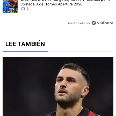
Este listado muestra los artículos con más comentarios en los último
Un artículo de tendencia con el título "Joel Huiqui valoró el triunfo
Joel Huiqui valoró el triunfo de Cruz Azul, pero puso
los pies en la tierra: "Hay cosas que corregir"
2
Un artículo de tendencia con el título "Cruz Azul 2-3 Atlante: gol
Cruz Azul 2-3 Atlante: goles, videos y resumen por la
Jornada 3 del Torneo Apertura 2026
5
Gestionado por
LEE TAMBIÉN