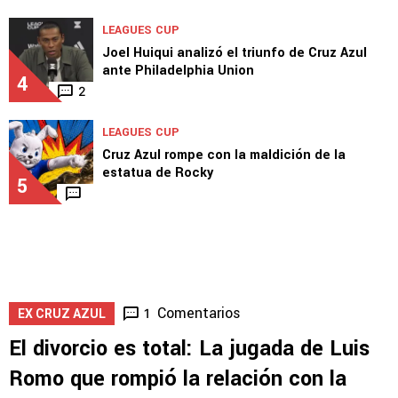
LEAGUES CUP
Linda definición de Paradela para el 1-0 ante
Philadelphia
3
LEAGUES CUP
Joel Huiqui analizó el triunfo de Cruz Azul
ante Philadelphia Union
4
2
LEAGUES CUP
Cruz Azul rompe con la maldición de la
estatua de Rocky
5
Comentarios
1
EX CRUZ AZUL