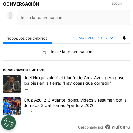
INICIAR SESIÓN
|
CREAR CUENTA
CONVERSACIÓN
SIGA ESTA C
SEGUIR
LOS MÁS RECIENTES
TODOS LOS COMENTARIOS
Todos los comentarios
Inicie la conversación
PUBLICIDAD
CONVERSACIONES ACTIVAS
Este listado muestra los artículos con más comentarios en los último
Un artículo de tendencia con el título "Joel Huiqui valoró el triunfo
Joel Huiqui valoró el triunfo de Cruz Azul, pero puso