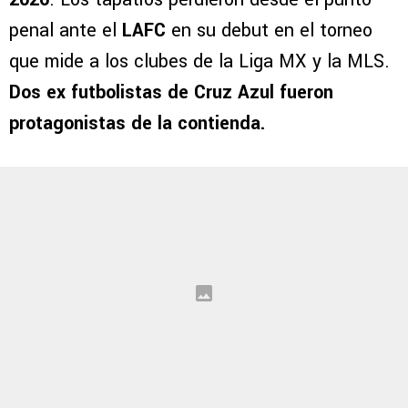
Chivas de Guadalajara inició con el pie
izquierdo su andadura en la Leagues Cup
2026
. Los tapatíos perdieron desde el punto
penal ante el
LAFC
en su debut en el torneo
que mide a los clubes de la Liga MX y la MLS.
Dos ex futbolistas de Cruz Azul fueron
protagonistas de la contienda.