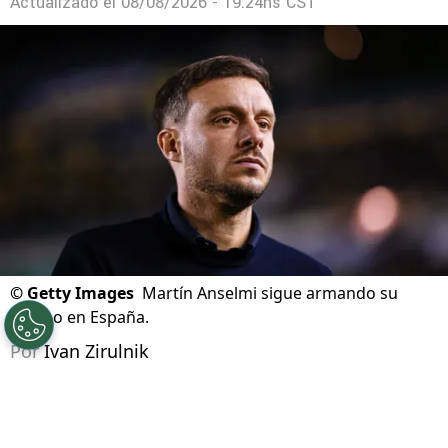
David Faitelson criticó a Erik Lira por elegir la
liga árabe sobre Europa
Actualizado el
08/08/2026 - 19:24hs CST
©
Getty Images
Martín Anselmi sigue armando su
equipo en España.
Por
Ivan Zirulnik