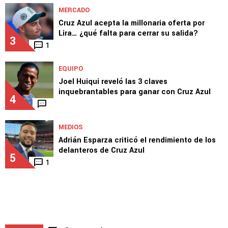
Lira rechaza a Al Jazira y se mantiene firme
por Europa
2
MERCADO
Cruz Azul acepta la millonaria oferta por
Lira… ¿qué falta para cerrar su salida?
3
1
EQUIPO
Joel Huiqui reveló las 3 claves
inquebrantables para ganar con Cruz Azul
4
MEDIOS
Adrián Esparza criticó el rendimiento de los
delanteros de Cruz Azul
5
1