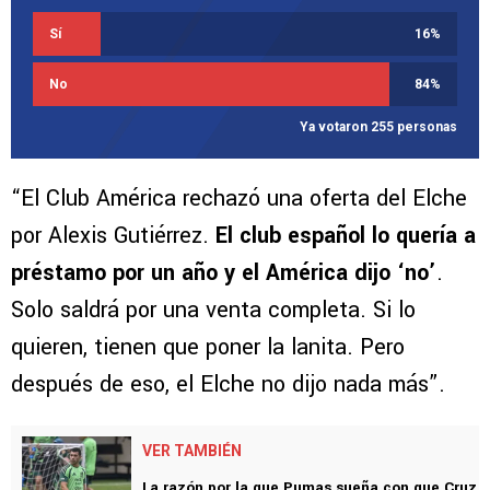
Sí
16
%
No
84
%
Ya votaron 255 personas
“El Club América rechazó una oferta del Elche
por Alexis Gutiérrez.
El club español lo quería a
préstamo por un año y el América dijo ‘no’
.
Solo saldrá por una venta completa. Si lo
quieren, tienen que poner la lanita. Pero
después de eso, el Elche no dijo nada más”.
VER TAMBIÉN
La razón por la que Pumas sueña con que Cruz