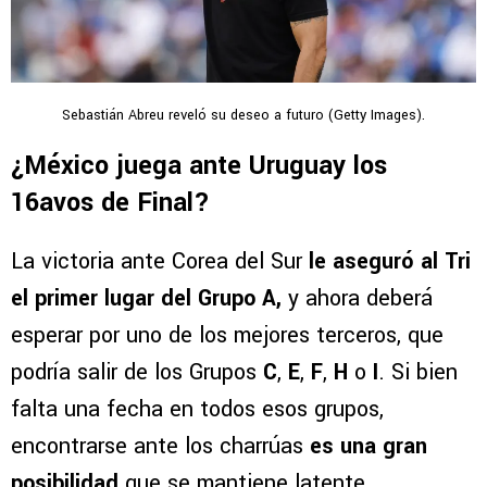
Sebastián Abreu reveló su deseo a futuro (Getty Images).
¿México juega ante Uruguay los
16avos de Final?
La victoria ante Corea del Sur
le aseguró al Tri
el primer lugar del Grupo A,
y ahora deberá
esperar por uno de los mejores terceros, que
podría salir de los Grupos
C
,
E
,
F
,
H
o
I
. Si bien
falta una fecha en todos esos grupos,
encontrarse ante los charrúas
es una gran
posibilidad
que se mantiene latente.