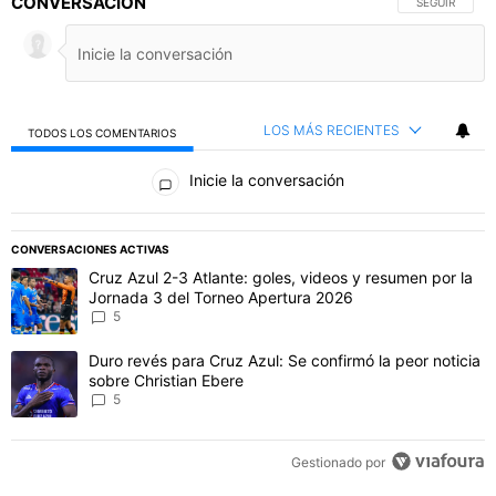
CONVERSACIÓN
SIGA ESTA C
SEGUIR
LOS MÁS RECIENTES
TODOS LOS COMENTARIOS
Todos los comentarios
Inicie la conversación
PUBLICIDAD
CONVERSACIONES ACTIVAS
Este listado muestra los artículos con más comentarios en los último
Un artículo de tendencia con el título "Cruz Azul 2-3 Atlante: gol
Cruz Azul 2-3 Atlante: goles, videos y resumen por la
Jornada 3 del Torneo Apertura 2026
5
Un artículo de tendencia con el título "Duro revés para Cruz Azul: 
Duro revés para Cruz Azul: Se confirmó la peor noticia
sobre Christian Ebere