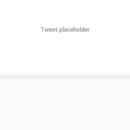
disparo el ex celeste
.
Tweet placeholder