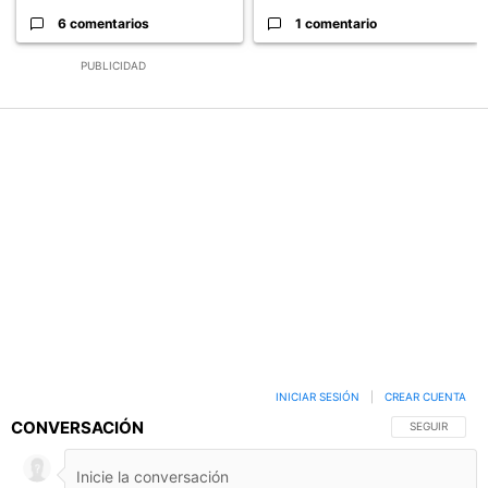
6 comentarios
1 comentario
PUBLICIDAD
INICIAR SESIÓN
|
CREAR CUENTA
CONVERSACIÓN
SIGA ESTA C
SEGUIR