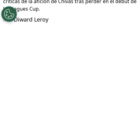
©
Captura
Luis Romo está siendo el centro de las
críticas de la afición de Chivas tras perder en el debut de
la Leagues Cup.
Por
Diward Leroy
Síguenos en Google
Chivas de Guadalajara inició con el pie
izquierdo su andadura en la Leagues Cup
2026
. Los tapatíos perdieron desde el punto
penal ante el
LAFC
en su debut en el torneo
que mide a los clubes de la Liga MX y la MLS.