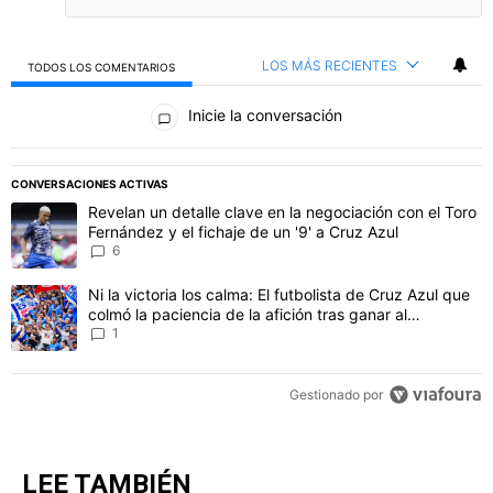
LOS MÁS RECIENTES
TODOS LOS COMENTARIOS
Todos los comentarios
Inicie la conversación
PUBLICIDAD
CONVERSACIONES ACTIVAS
Este listado muestra los artículos con más comentarios en los último
Un artículo de tendencia con el título "Revelan un detalle clave en 
Revelan un detalle clave en la negociación con el Toro
Fernández y el fichaje de un '9' a Cruz Azul
6
Un artículo de tendencia con el título "Ni la victoria los calma: El 
Ni la victoria los calma: El futbolista de Cruz Azul que
colmó la paciencia de la afición tras ganar al
Philadelphia
1