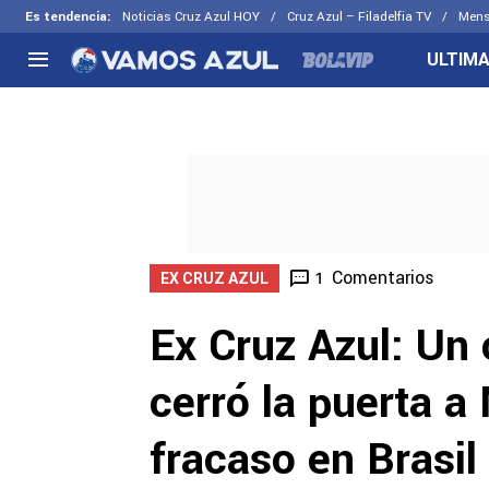
Es tendencia
:
Noticias Cruz Azul HOY
Cruz Azul – Filadelfia TV
Mens
ULTIMA
NACIONAL
FUERA DE LA LIGA
LOS OTR
Liga MX
Concachampions
Futbol F
Apertura 2026
Leagues Cup
Fuerzas 
Más noticias
EX Cruz Azul
Cruz Azul
Selección Mexicana
Comentarios
1
EX CRUZ AZUL
Ex Cruz Azul: Un 
cerró la puerta a
fracaso en Brasil