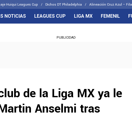
aje Huiqui Leagues Cup
Dichos DT Philadelphia
Alineación Cruz Azul – Fila
S NOTICIAS
LEAGUES CUP
LIGA MX
FEMENIL
F
OS FRENTES
CELESTES
PUBLICIDAD
emenil
Joel Huiqui
Básicas
Erik Lira
 Hidalgo
Charly Rodríguez
club de la Liga MX ya le
 Martin Anselmi tras