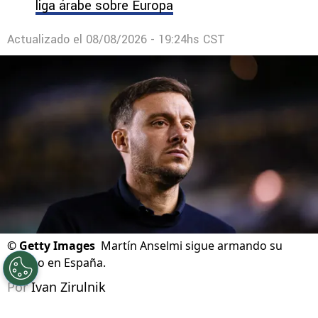
liga árabe sobre Europa
Actualizado el
08/08/2026 - 19:24hs CST
©
Getty Images
Martín Anselmi sigue armando su
equipo en España.
Por
Ivan Zirulnik