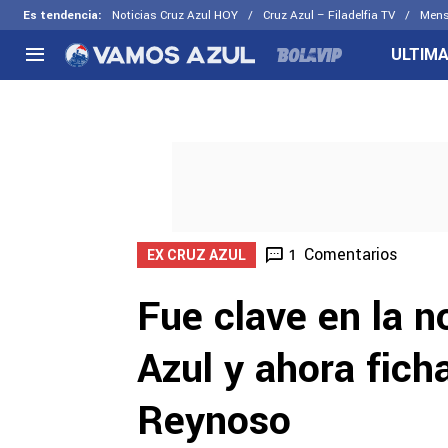
Es tendencia
:
Noticias Cruz Azul HOY
Cruz Azul – Filadelfia TV
Mens
ULTIMA
NACIONAL
FUERA DE LA LIGA
LOS OTR
Liga MX
Concachampions
Futbol F
Apertura 2026
Leagues Cup
Fuerzas 
Más noticias
EX Cruz Azul
Cruz Azul
Selección Mexicana
Comentarios
1
EX CRUZ AZUL
Fue clave en la 
Azul y ahora fich
Reynoso