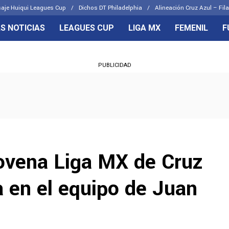
aje Huiqui Leagues Cup
Dichos DT Philadelphia
Alineación Cruz Azul – Fila
S NOTICIAS
LEAGUES CUP
LIGA MX
FEMENIL
F
OS FRENTES
CELESTES
PUBLICIDAD
emenil
Joel Huiqui
Básicas
Erik Lira
 Hidalgo
Charly Rodríguez
novena Liga MX de Cruz
a en el equipo de Juan