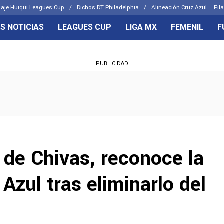
aje Huiqui Leagues Cup
Dichos DT Philadelphia
Alineación Cruz Azul – Fila
S NOTICIAS
LEAGUES CUP
LIGA MX
FEMENIL
F
OS FRENTES
CELESTES
PUBLICIDAD
emenil
Joel Huiqui
Básicas
Erik Lira
 Hidalgo
Charly Rodríguez
T de Chivas, reconoce la
Azul tras eliminarlo del