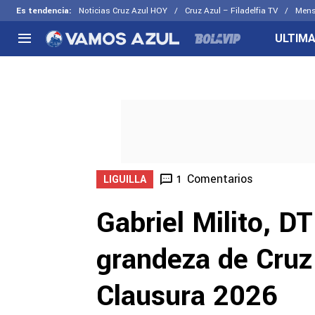
Es tendencia
:
Noticias Cruz Azul HOY
Cruz Azul – Filadelfia TV
Mens
ULTIMA
NACIONAL
FUERA DE LA LIGA
LOS OTR
Liga MX
Concachampions
Futbol F
Apertura 2026
Leagues Cup
Fuerzas 
Más noticias
EX Cruz Azul
Cruz Azul
Selección Mexicana
Comentarios
1
LIGUILLA
Gabriel Milito, D
grandeza de Cruz 
Clausura 2026